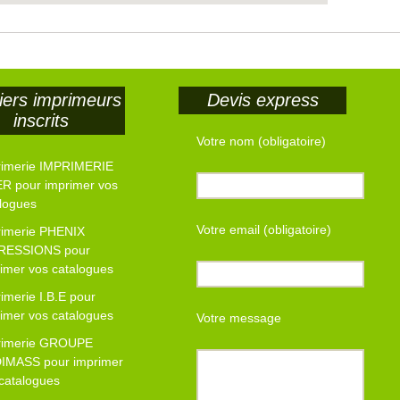
iers imprimeurs
Devis express
inscrits
Votre nom (obligatoire)
rimerie IMPRIMERIE
R pour imprimer vos
logues
Votre email (obligatoire)
rimerie PHENIX
RESSIONS pour
imer vos catalogues
imerie I.B.E pour
imer vos catalogues
Votre message
rimerie GROUPE
IMASS pour imprimer
catalogues