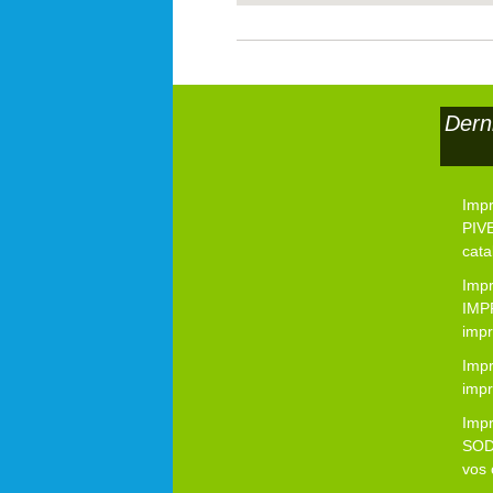
Dern
Imp
PIVE
cata
Imp
IMP
impr
Impr
impr
Imp
SOD
vos 