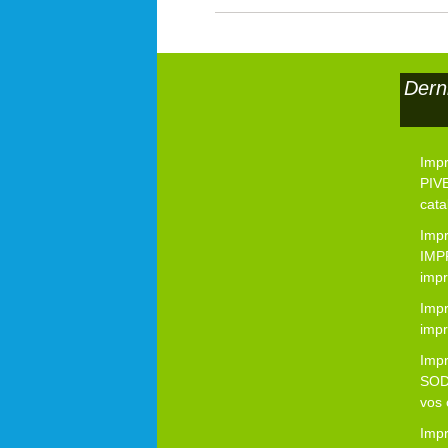
Dern
Imp
PIVE
cata
Imp
IMP
impr
Impr
impr
Imp
SOD
vos 
Imp