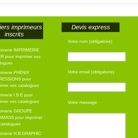
iers imprimeurs
Devis express
inscrits
Votre nom (obligatoire)
rimerie IMPRIMERIE
R pour imprimer vos
logues
Votre email (obligatoire)
rimerie PHENIX
RESSIONS pour
imer vos catalogues
imerie I.B.E pour
imer vos catalogues
Votre message
rimerie GROUPE
IMASS pour imprimer
catalogues
rimerie H.B.GRAPHIC