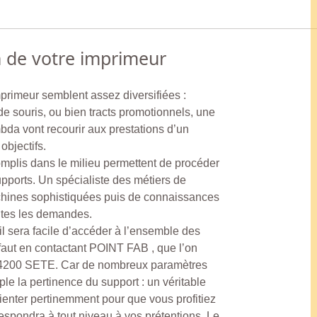
n de votre imprimeur
mprimeur semblent assez diversifiées :
de souris, ou bien tracts promotionnels, une
da vont recourir aux prestations d’un
objectifs.
omplis dans le milieu permettent de procéder
upports. Un spécialiste des métiers de
achines sophistiquées puis de connaissances
utes les demandes.
l sera facile d’accéder à l’ensemble des
faut en contactant POINT FAB , que l’on
4200 SETE. Car de nombreux paramètres
le la pertinence du support : un véritable
rienter pertinemment pour que vous profitiez
espondra à tout niveau à vos prétentions. Le