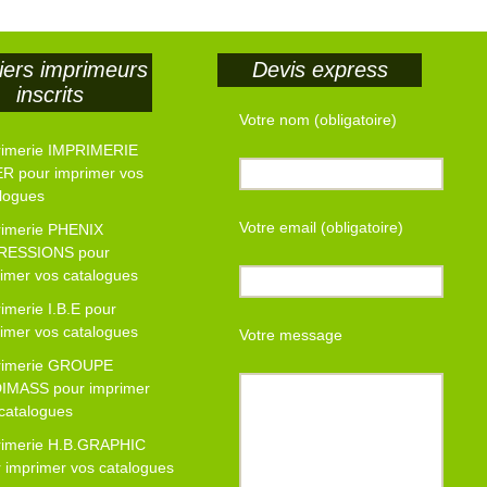
iers imprimeurs
Devis express
inscrits
Votre nom (obligatoire)
rimerie IMPRIMERIE
R pour imprimer vos
logues
Votre email (obligatoire)
rimerie PHENIX
RESSIONS pour
imer vos catalogues
imerie I.B.E pour
imer vos catalogues
Votre message
rimerie GROUPE
IMASS pour imprimer
catalogues
rimerie H.B.GRAPHIC
 imprimer vos catalogues