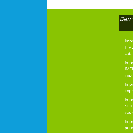
Dern
Imp
PIVE
cata
Imp
IMP
impr
Impr
impr
Imp
SOD
vos 
Imp
pour