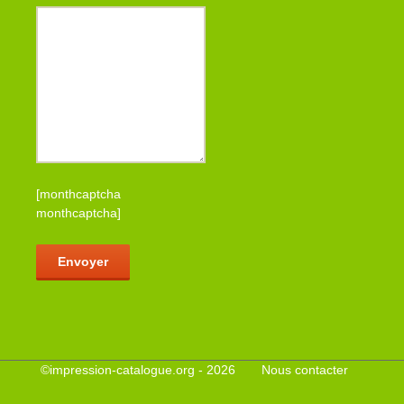
[monthcaptcha
monthcaptcha]
Veuillez laisser ce champ vide.
©
impression-catalogue.org
- 2026
Nous contacter