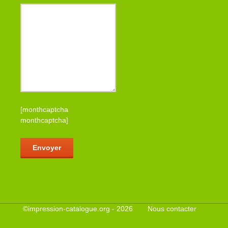
[monthcaptcha
monthcaptcha]
Veuillez laisser ce champ vide.
©
impression-catalogue.org
- 2026
Nous contacter