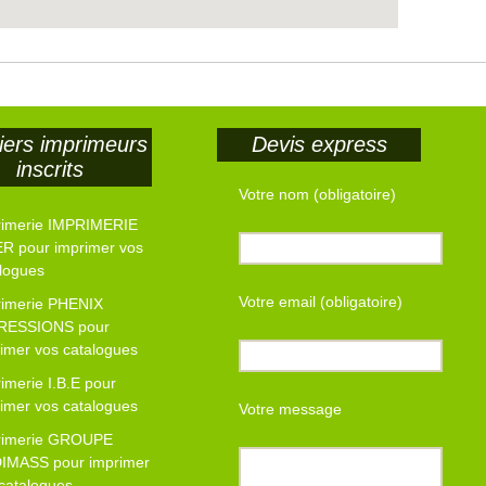
iers imprimeurs
Devis express
inscrits
Votre nom (obligatoire)
rimerie IMPRIMERIE
R pour imprimer vos
logues
Votre email (obligatoire)
rimerie PHENIX
RESSIONS pour
imer vos catalogues
imerie I.B.E pour
imer vos catalogues
Votre message
rimerie GROUPE
IMASS pour imprimer
catalogues