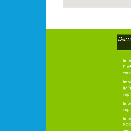
Dern
Imp
PIVE
cata
Imp
IMP
impr
Impr
impr
Imp
SOD
vos 