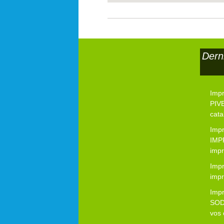
Dern
Imp
PIVE
cata
Imp
IMP
impr
Impr
impr
Imp
SOD
vos 