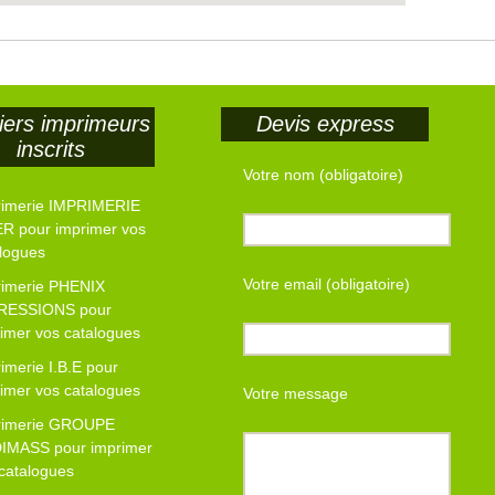
iers imprimeurs
Devis express
inscrits
Votre nom (obligatoire)
rimerie IMPRIMERIE
R pour imprimer vos
logues
Votre email (obligatoire)
rimerie PHENIX
RESSIONS pour
imer vos catalogues
imerie I.B.E pour
imer vos catalogues
Votre message
rimerie GROUPE
IMASS pour imprimer
catalogues