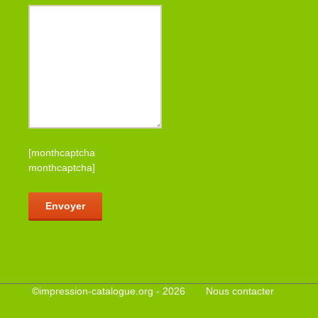
[monthcaptcha
monthcaptcha]
Veuillez laisser ce champ vide.
©
impression-catalogue.org
- 2026
Nous contacter