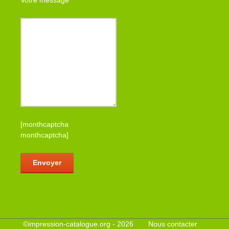
Votre message
[monthcaptcha
monthcaptcha]
Veuillez laisser ce champ vide.
©
impression-catalogue.org
- 2026
Nous contacter