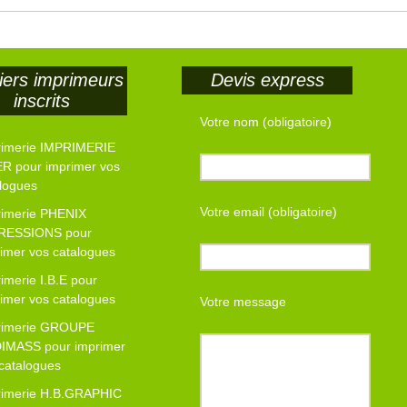
iers imprimeurs
Devis express
inscrits
Votre nom (obligatoire)
rimerie IMPRIMERIE
R pour imprimer vos
logues
Votre email (obligatoire)
rimerie PHENIX
RESSIONS pour
imer vos catalogues
imerie I.B.E pour
imer vos catalogues
Votre message
rimerie GROUPE
IMASS pour imprimer
catalogues
rimerie H.B.GRAPHIC