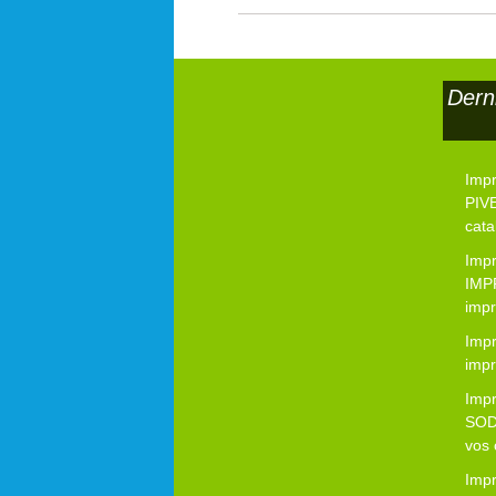
Dern
Imp
PIVE
cata
Imp
IMP
impr
Impr
impr
Imp
SOD
vos 
Imp